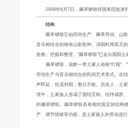
2008年6月7日，薅草锣鼓经国务院批准
结构
薅草锣鼓它由田间生产、薅草劳动、山歌艺
音乐相结合的独有山歌歌种。演唱时用高亢的
抢救、挖掘和整理，“薅草锣鼓”已走出酉阳
薅草锣鼓，渝黔一带土家人俗称“打闹”、“
劳动生产与音乐相结合的民间艺术形式。在结
声即起，轮流对唱，整日不歇。历史上，土家
境中，土家族人形成了团结互助、结伴成群、
的薅草锣鼓。薅草锣鼓具有相对固定的结构格式
产、调节情绪等功能，是土家族人的劳动进行