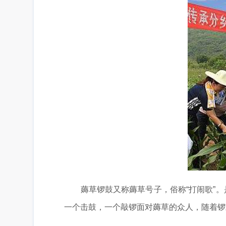
薅草锣鼓又称薅草号子，俗称“打闹歌”。
一个击鼓，一个敲锣面对薅草的众人，随着锣