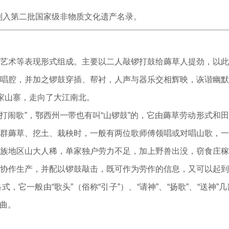
列入第二批国家级非物质文化遗产名录。
术等表现形式组成。主要以二人敲锣打鼓给薅草人提劲，以此
唱腔，并加之锣鼓穿插、帮衬，人声与器乐交相辉映，诙谐幽
土家山寨，走向了大江南北。
打闹歌”，鄂西州一带也有叫“山锣鼓”的，它由薅草劳动形式和
群薅草、挖土、栽秧时，一般有两位歌师傅领唱或对唱山歌，
族地区山大人稀，单家独户劳力不足，加上野兽出没，窃食庄
协作生产，并配以锣鼓敲击，既可作为劳作的信息，又可以起
，它一般由“歌头”（俗称“引子”）、“请神”、“扬歌”、“送神
曲。