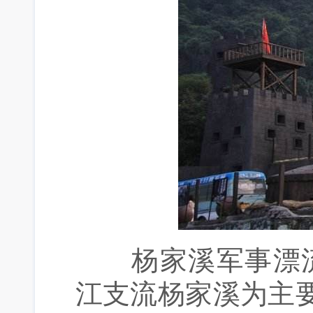
杨家溪军事漂流位
江支流杨家溪为主