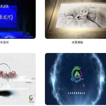
河长巡河
水墨夷陵