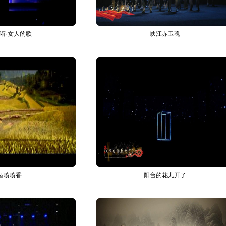
嗬·女人的歌
峡江赤卫魂
酒喷喷香
阳台的花儿开了