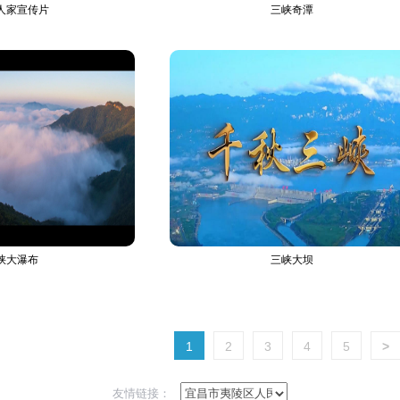
人家宣传片
三峡奇潭
峡大瀑布
三峡大坝
1
2
3
4
5
>
友情链接：