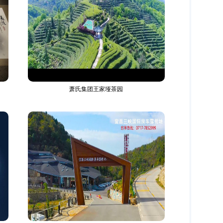
萧氏集团王家垭茶园