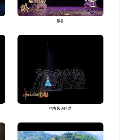
簸谷
把春风还给爱