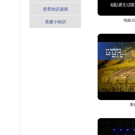
党章知识漫画
吆姐儿
党建小知识
美