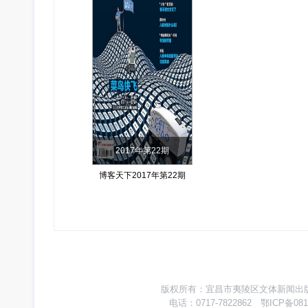
2017年第22期
博客天下2017年第22期
版权所有：宜昌市夷陵区文体新闻出版广
电话：0717-7822862 鄂ICP备