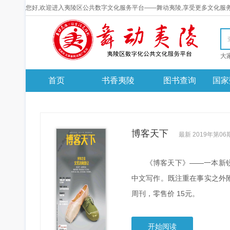
您好,欢迎进入夷陵区公共数字文化服务平台——舞动夷陵,享受更多文化服
首页
书香夷陵
图书查询
国家
博客天下
最新 2019年第06
《博客天下》——一本新
中文写作。既注重在事实之外
周刊，零售价 15元。
开始阅读