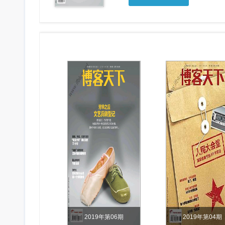
2019年第06期
2019年第04期