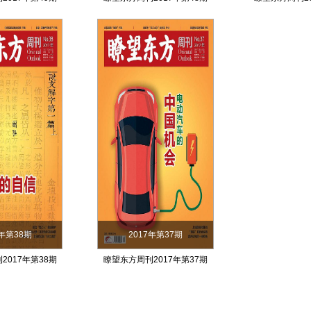
7年第38期
2017年第37期
2017年第38期
瞭望东方周刊2017年第37期