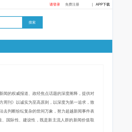
请登录
免费注册
|
APP下载
搜索
新闻的权威报道、政经焦点话题的深度阐释，提供对
方周刊》以诚实为至高原则，以深度为第一追求，致
法去判断纷纭复杂的世间万象，努力超越新闻事件表
性、国际性、建设性，既是新主流人群的新闻价值取