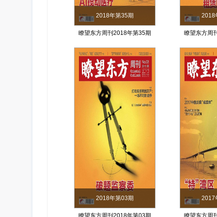
2018年第35期
201
瞭望东方周刊2018年第35期
瞭望东方周刊
2018年第03期
201
瞭望东方周刊2018年第03期
瞭望东方周刊