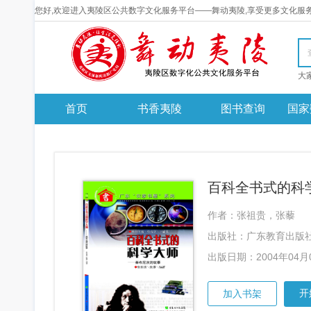
您好,欢迎进入夷陵区公共数字文化服务平台——舞动夷陵,享受更多文化服
首页
书香夷陵
图书查询
国家
作者：张祖贵，张藜
出版社：广东教育出版
出版日期：2004年04月
开
加入书架