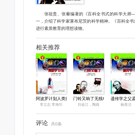
张祖贵、张藜编著的《百科全书式的科学大师
一，介绍了科学家莱布尼茨的科学精神。《百科全书
进行素质教育的理想读物。
相关推荐
阿波罗计划人类探索月球的故事
门铃又响了无线电发明的故事
遗传学之父
李立志 李海印
刘金江，陶路
杨熹洁
评论
共0条